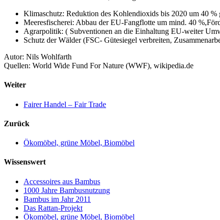
Klimaschutz: Reduktion des Kohlendioxids bis 2020 um 40 % g
Meeresfischerei: Abbau der EU-Fangflotte um mind. 40 %,Förd
Agrarpolitik: ( Subventionen an die Einhaltung EU-weiter Umwel
Schutz der Wälder (FSC- Gütesiegel verbreiten, Zusammenarbe
Autor: Nils Wohlfarth
Quellen: World Wide Fund For Nature (WWF), wikipedia.de
Weiter
Fairer Handel – Fair Trade
Zurück
Ökomöbel, grüne Möbel, Biomöbel
Wissenswert
Accessoires aus Bambus
1000 Jahre Bambusnutzung
Bambus im Jahr 2011
Das Rattan-Projekt
Ökomöbel, grüne Möbel, Biomöbel