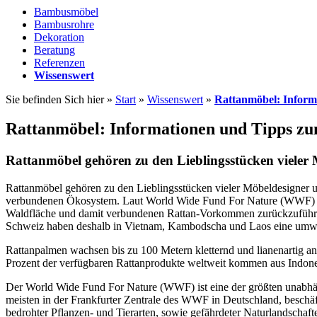
Bambusmöbel
Bambusrohre
Dekoration
Beratung
Referenzen
Wissenswert
Sie befinden Sich hier »
Start
»
Wissenswert
»
Rattanmöbel: Inform
Rattanmöbel: Informationen und Tipps z
Rattanmöbel gehören zu den Lieblingsstücken vieler
Rattanmöbel gehören zu den Lieblingsstücken vieler Möbeldesigner 
verbundenen Ökosystem. Laut World Wide Fund For Nature (WWF) ist d
Waldfläche und damit verbundenen Rattan-Vorkommen zurückzuführen
Schweiz haben deshalb in Vietnam, Kambodscha und Laos eine umwel
Rattanpalmen wachsen bis zu 100 Metern kletternd und lianenartig 
Prozent der verfügbaren Rattanprodukte weltweit kommen aus Indone
Der World Wide Fund For Nature (WWF) ist eine der größten unabhän
meisten in der Frankfurter Zentrale des WWF in Deutschland, beschä
bedrohter Pflanzen- und Tierarten, sowie gefährdeter Naturlandschaf