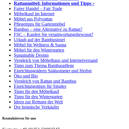
Rattanmöbel: Informationen und Tipps
»
Fairer Handel – Fair Trade
Möbelkauf im Internet
Möbel aus Polyrattan
Pflegetipps für Gartenmöbel
Bambus – eine Alternative zu Rattan?
FSC – Kaufen Sie verantwortungsbewusst?
Urlaub auf der Bambusinsel
Möbel für Wellness & Sauna
Möbel für den Wintergarten
Sustainable Design
Vergleich von Möbelhaus und Internetversand
Tipps zum Thema Bambuspflege
Einrichtungsideen Spätsommer und Herbst
Öko und Bio
Vergleich von Rattan und Bambus
Einrichtungstipps für Singles
Tipps für den Möbelkauf
Tipps für den Wintergarten
Ideen zur Rettung der Welt
Der heimische Verkäufer
Kontaktieren Sie uns