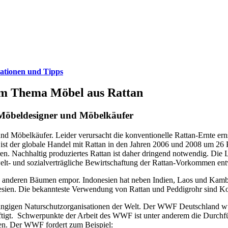
ationen und Tipps
um Thema Möbel aus Rattan
 Möbeldesigner und Möbelkäufer
und Möbelkäufer. Leider verursacht die konventionelle Rattan-Ernte 
er globale Handel mit Rattan in den Jahren 2006 und 2008 um 26 Proz
. Nachhaltig produziertes Rattan ist daher dringend notwendig. Die
t- und sozialverträgliche Bewirtschaftung der Rattan-Vorkommen ent
an anderen Bäumen empor. Indonesien hat neben Indien, Laos und Kam
sien. Die bekannteste Verwendung von Rattan und Peddigrohr sind Kor
gigen Naturschutzorganisationen der Welt. Der WWF Deutschland wurd
ftigt. Schwerpunkte der Arbeit des WWF ist unter anderem die Durchf
ten. Der WWF fordert zum Beispiel: