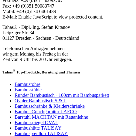
Festnetz: +49 (0)351 50083747
Fax: +49 (0)351 50083747
Mobil: +49 (0)174 6461489
E-Mail:
Enable JavaScript to view protected content.
Tahas® · Dipl.-Ing. Stefan Kitanov
Leipziger Str. 34
01127 Dresden · Sachsen · Deutschland
Telefonischen Anfragen nehmen
wir gern Montag bis Freitag in der
Zeit von 9 Uhr bis 20 Uhr entgegen.
®
Tahas
Top-Produkte, Beratung und Themen
Bambusrohre
Bambusstühle
Runder Bambustisch - 100cm mit Bambusparkett
Ovaler Bambustisch S & L
Bambusschränke & Kleiderschränke
Bambus Couchgarnitur LAFCO
Barstuhl MACHTAN mit Rattanlehne
Bambusspiegel OVAL
Bambushütte TALISAY
Bambuspavillon TALISAY