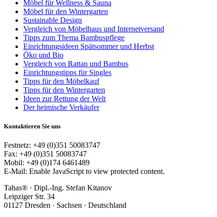
Möbel für Wellness & Sauna
Möbel für den Wintergarten
Sustainable Design
Vergleich von Möbelhaus und Internetversand
Tipps zum Thema Bambuspflege
Einrichtungsideen Spätsommer und Herbst
Öko und Bio
Vergleich von Rattan und Bambus
Einrichtungstipps für Singles
Tipps für den Möbelkauf
Tipps für den Wintergarten
Ideen zur Rettung der Welt
Der heimische Verkäufer
Kontaktieren Sie uns
Festnetz: +49 (0)351 50083747
Fax: +49 (0)351 50083747
Mobil: +49 (0)174 6461489
E-Mail:
Enable JavaScript to view protected content.
Tahas® · Dipl.-Ing. Stefan Kitanov
Leipziger Str. 34
01127 Dresden · Sachsen · Deutschland