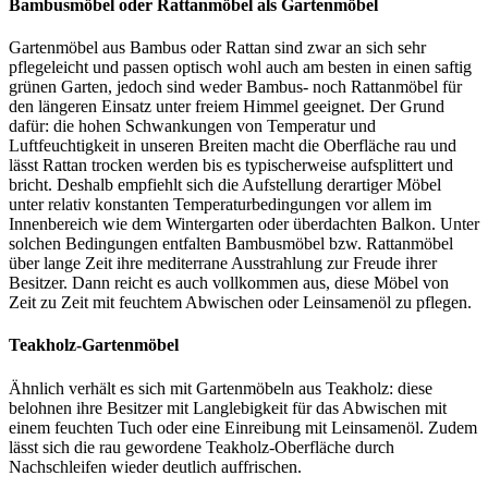
Bambusmöbel oder Rattanmöbel als Gartenmöbel
Gartenmöbel aus Bambus oder Rattan sind zwar an sich sehr
pflegeleicht und passen optisch wohl auch am besten in einen saftig
grünen Garten, jedoch sind weder Bambus- noch Rattanmöbel für
den längeren Einsatz unter freiem Himmel geeignet. Der Grund
dafür: die hohen Schwankungen von Temperatur und
Luftfeuchtigkeit in unseren Breiten macht die Oberfläche rau und
lässt Rattan trocken werden bis es typischerweise aufsplittert und
bricht. Deshalb empfiehlt sich die Aufstellung derartiger Möbel
unter relativ konstanten Temperaturbedingungen vor allem im
Innenbereich wie dem Wintergarten oder überdachten Balkon. Unter
solchen Bedingungen entfalten Bambusmöbel bzw. Rattanmöbel
über lange Zeit ihre mediterrane Ausstrahlung zur Freude ihrer
Besitzer. Dann reicht es auch vollkommen aus, diese Möbel von
Zeit zu Zeit mit feuchtem Abwischen oder Leinsamenöl zu pflegen.
Teakholz-Gartenmöbel
Ähnlich verhält es sich mit Gartenmöbeln aus Teakholz: diese
belohnen ihre Besitzer mit Langlebigkeit für das Abwischen mit
einem feuchten Tuch oder eine Einreibung mit Leinsamenöl. Zudem
lässt sich die rau gewordene Teakholz-Oberfläche durch
Nachschleifen wieder deutlich auffrischen.