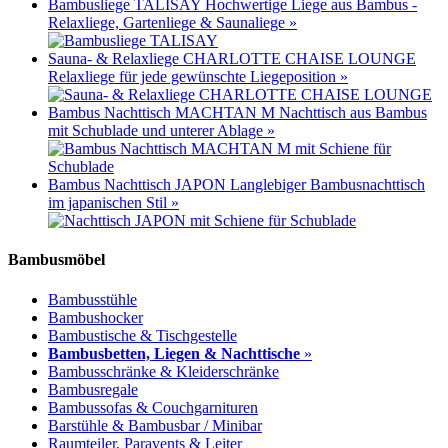
Bambusliege TALISAY
Hochwertige Liege aus Bambus -
Relaxliege, Gartenliege & Saunaliege
»
Sauna- & Relaxliege CHARLOTTE CHAISE LOUNGE
Relaxliege für jede gewünschte Liegeposition
»
Bambus Nachttisch MACHTAN M
Nachttisch aus Bambus
mit Schublade und unterer Ablage
»
Bambus Nachttisch JAPON
Langlebiger Bambusnachttisch
im japanischen Stil
»
Bambusmöbel
Bambusstühle
Bambushocker
Bambustische & Tischgestelle
Bambusbetten, Liegen & Nachttische
»
Bambusschränke & Kleiderschränke
Bambusregale
Bambussofas & Couchgarnituren
Barstühle & Bambusbar / Minibar
Raumteiler, Paravents & Leiter