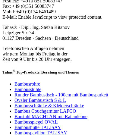
Festnetz: +49 (0)351 50083747
Fax: +49 (0)351 50083747
Mobil: +49 (0)174 6461489
E-Mail:
Enable JavaScript to view protected content.
Tahas® · Dipl.-Ing. Stefan Kitanov
Leipziger Str. 34
01127 Dresden · Sachsen · Deutschland
Telefonischen Anfragen nehmen
wir gern Montag bis Freitag in der
Zeit von 9 Uhr bis 20 Uhr entgegen.
®
Tahas
Top-Produkte, Beratung und Themen
Bambusrohre
Bambusstühle
Runder Bambustisch - 100cm mit Bambusparkett
Ovaler Bambustisch S & L
Bambusschränke & Kleiderschränke
Bambus Couchgarnitur LAFCO
Barstuhl MACHTAN mit Rattanlehne
Bambusspiegel OVAL
Bambushütte TALISAY
Bambuspavillon TALISAY